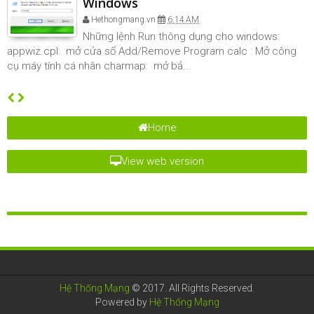
Windows
Hethongmang.vn
6:14 AM
Những lệnh Run thông dụng cho windows:
appwiz.cpl: mở cửa sổ Add/Remove Program calc : Mở công
cụ máy tính cá nhân charmap: mở bả...
Home
View web version
Hệ Thống Mạng
© 2017. All Rights Reserved.
Powered by
Hệ Thống Mạng