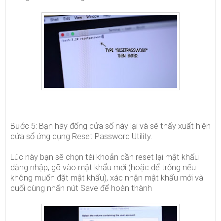
Bước 5: Bạn hãy đống cửa sổ này lại và sẽ thấy xuất hiện
cửa sổ ứng dụng Reset Password Utility.
Lúc này bạn sẽ chọn tài khoản cần reset lại mật khẩu
đăng nhập, gõ vào mật khẩu mới (hoặc để trống nếu
không muốn đặt mật khẩu), xác nhận mật khẩu mới và
cuối cùng nhấn nút Save để hoàn thành