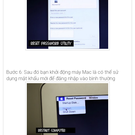
Bước 6: Sau đó bạn khởi động máy Mac là có thể sử
dụng mật khẩu mới để đăng nhập vào bình thường